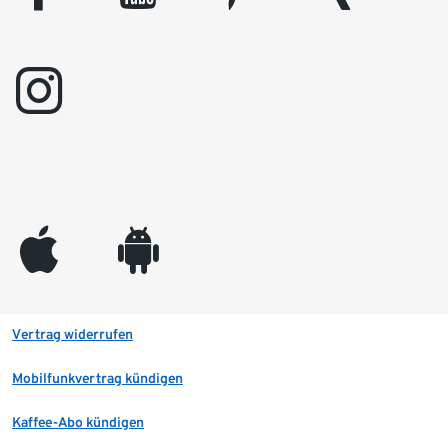
instagram
appleinc
android
Vertrag widerrufen
Mobilfunkvertrag kündigen
Kaffee-Abo kündigen