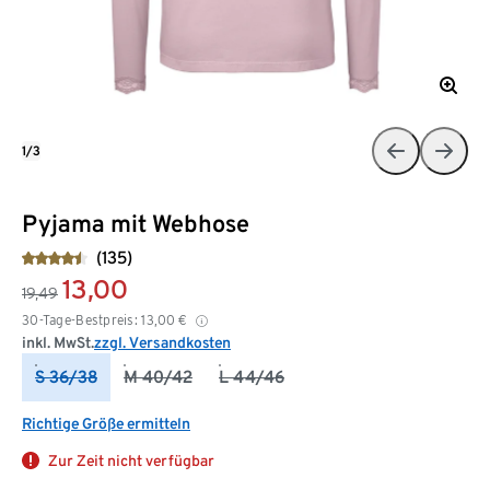
1/3
Pyjama mit Webhose
(135)
13,00
19,49
30-Tage-Bestpreis:
13,00
€
inkl. MwSt.
zzgl. Versandkosten
S 36/38
M 40/42
L 44/46
Richtige Größe ermitteln
Zur Zeit nicht verfügbar