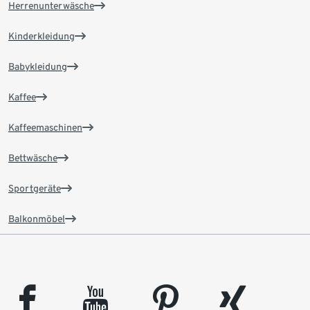
Herrenunterwäsche
Kinderkleidung
Babykleidung
Kaffee
Kaffeemaschinen
Bettwäsche
Sportgeräte
Balkonmöbel
facebook
youtube
pinterest
xing