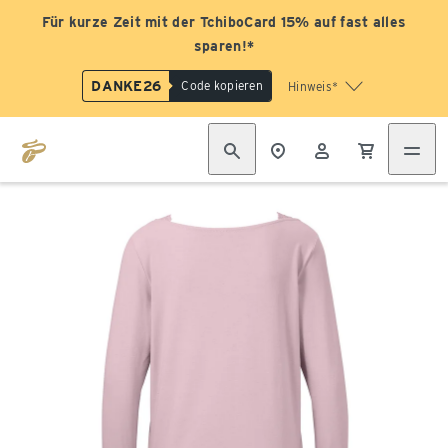
Für kurze Zeit mit der TchiboCard 15% auf fast alles
sparen!*
DANKE26
Code kopieren
Hinweis*