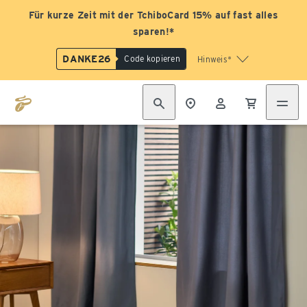
Für kurze Zeit mit der TchiboCard 15% auf fast alles
sparen!*
DANKE26
Code kopieren
Hinweis*