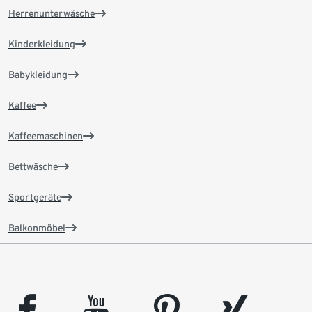
Herrenunterwäsche
Kinderkleidung
Babykleidung
Kaffee
Kaffeemaschinen
Bettwäsche
Sportgeräte
Balkonmöbel
facebook
youtube
pinterest
xing