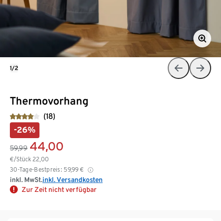
1/2
Thermovorhang
(18)
-26%
44,00
59,99
€/Stück
22,00
30-Tage-Bestpreis:
59,99
€
inkl. MwSt.
inkl. Versandkosten
Zur Zeit nicht verfügbar