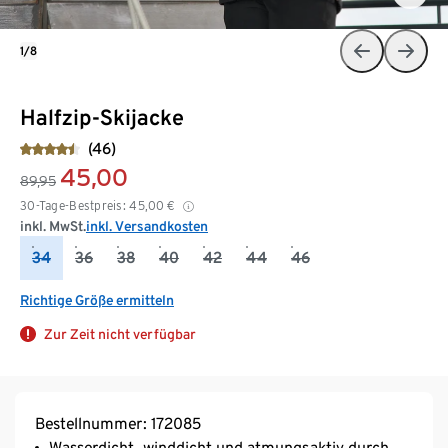
1/8
Halfzip-Skijacke
(46)
45,00
89,95
30-Tage-Bestpreis:
45,00
€
inkl. MwSt.
inkl. Versandkosten
34
36
38
40
42
44
46
Richtige Größe ermitteln
Zur Zeit nicht verfügbar
Bestellnummer: 172085
Wasserdicht, winddicht und atmungsaktiv durch