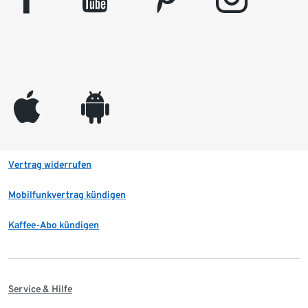
appleinc
android
Vertrag widerrufen
Mobilfunkvertrag kündigen
Kaffee-Abo kündigen
Service & Hilfe