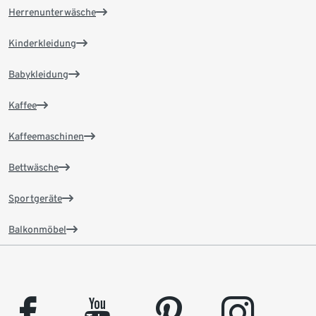
Herrenunterwäsche
Kinderkleidung
Babykleidung
Kaffee
Kaffeemaschinen
Bettwäsche
Sportgeräte
Balkonmöbel
facebook
youtube
pinterest
instagram