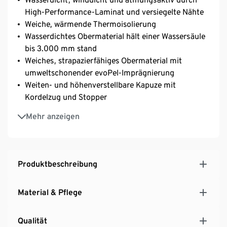
High-Performance-Laminat und versiegelte Nähte
Weiche, wärmende Thermoisolierung
Wasserdichtes Obermaterial hält einer Wassersäule
bis 3.000 mm stand
Weiches, strapazierfähiges Obermaterial mit
umweltschonender evoPel-Imprägnierung
Weiten- und höhenverstellbare Kapuze mit
Kordelzug und Stopper
Eine Seite mit versiegeltem Reißverschluss für
Mehr anzeigen
leichtes An- und Aussziehen
Unterarm-Ventilations-Reißverschluss, mit Mesh
unterlegt
2 seitliche Reißverschlusstaschen
Produktbeschreibung
Versiegelter Frontreißverschluss mit Kinnschutz
Elastische Ärmelstulpen mit Daumenloch
Material & Pflege
Ergonomisch geformte Armabschlüsse mit
Klettverschluss zur Weitenregulierung
Qualität
Saum mit Kordelzug und Stopper