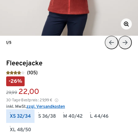
1/5
Fleecejacke
(105)
-26%
22,00
29,99
30-Tage-Bestpreis:
29,99
€
inkl. MwSt.
zzgl. Versandkosten
XS 32/34
S 36/38
M 40/42
L 44/46
XL 48/50