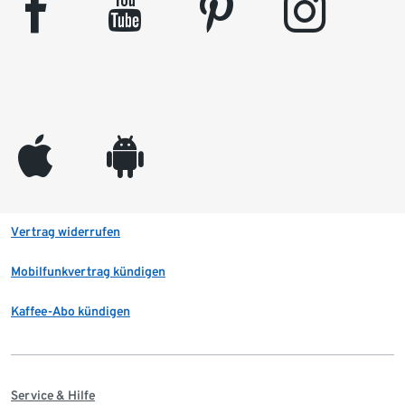
facebook
youtube
pinterest
instagram
appleinc
android
Vertrag widerrufen
Mobilfunkvertrag kündigen
Kaffee-Abo kündigen
Service & Hilfe