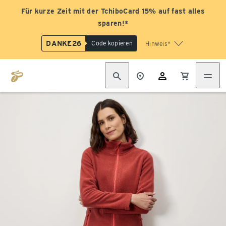
Für kurze Zeit mit der TchiboCard 15% auf fast alles
sparen!*
DANKE26
Code kopieren
Hinweis*