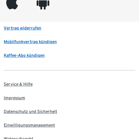
appleinc
android
Vertrag widerrufen
Mobilfunkvertrag kündigen
Kaffee-Abo kündigen
Service & Hilfe
Impressum
Datenschutz und Sicherheit
Einwilligungsmanagement
Widerrufsrecht