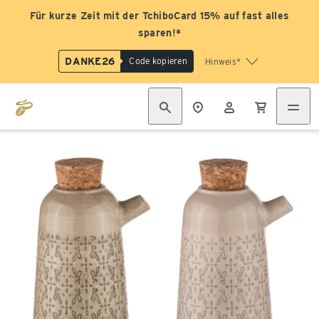
Für kurze Zeit mit der TchiboCard 15% auf fast alles
sparen!*
DANKE26
Code kopieren
Hinweis*