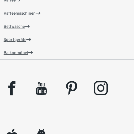
Kaffee
Kaffeemaschinen
Bettwäsche
Sportgeräte
Balkonmöbel
facebook
youtube
pinterest
instagram