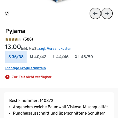
1/4
Pyjama
(588)
13,00
inkl. MwSt.
zzgl. Versandkosten
S 36/38
M 40/42
L 44/46
XL 48/50
Richtige Größe ermitteln
Zur Zeit nicht verfügbar
Bestellnummer: 140372
Angenehm weiche Baumwoll-Viskose-Mischqualität
Rundhalsausschnitt und überschnittene Schultern