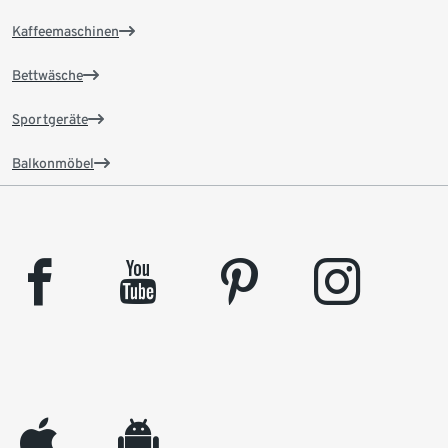
Kaffeemaschinen
Bettwäsche
Sportgeräte
Balkonmöbel
facebook
youtube
pinterest
instagram
appleinc
android