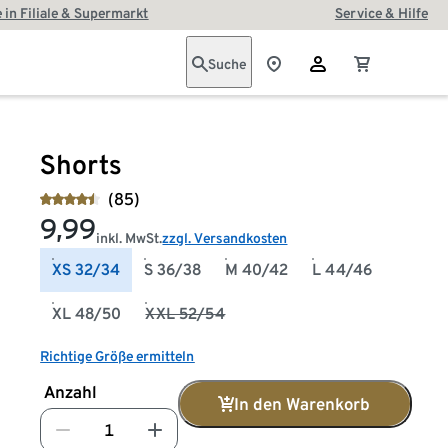
 in Filiale & Supermarkt
Service & Hilfe
Suche
Shorts
(85)
9,99
inkl. MwSt.
zzgl. Versandkosten
XS 32/34
S 36/38
M 40/42
L 44/46
XL 48/50
XXL 52/54
Richtige Größe ermitteln
Anzahl
In den Warenkorb