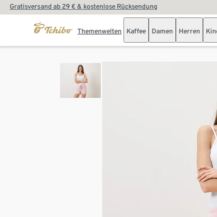
Gratisversand ab 29 € & kostenlose Rücksendung
Themenwelten
Kaffee
Damen
Herren
Kin