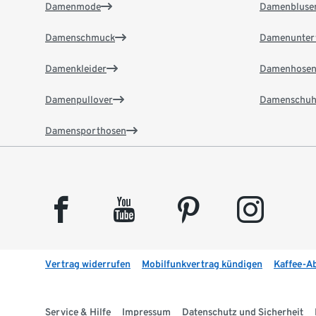
Damenmode
Damenbluse
Damenschmuck
Damenunter
Damenkleider
Damenhose
Damenpullover
Damenschuh
Damensporthosen
facebook
youtube
pinterest
instagram
Vertrag widerrufen
Mobilfunkvertrag kündigen
Kaffee-A
Service & Hilfe
Impressum
Datenschutz und Sicherheit