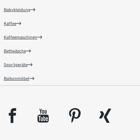
Babykleidung
Kaffee
Kaffeemaschinen
Bettwäsche
Sportgeräte
Balkonmöbel
facebook
youtube
pinterest
xing