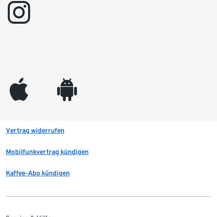
instagram
appleinc
android
Vertrag widerrufen
Mobilfunkvertrag kündigen
Kaffee-Abo kündigen