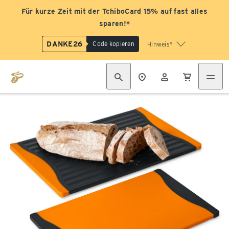
Für kurze Zeit mit der TchiboCard 15% auf fast alles
sparen!*
DANKE26
Code kopieren
Hinweis*