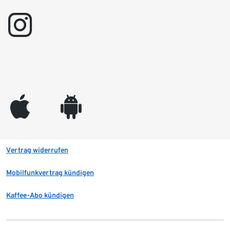
instagram
appleinc
android
Vertrag widerrufen
Mobilfunkvertrag kündigen
Kaffee-Abo kündigen