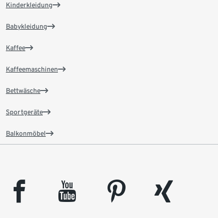
Kinderkleidung
Babykleidung
Kaffee
Kaffeemaschinen
Bettwäsche
Sportgeräte
Balkonmöbel
facebook
youtube
pinterest
xing