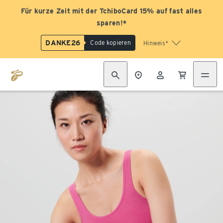
Für kurze Zeit mit der TchiboCard 15% auf fast alles
sparen!*
DANKE26
Code kopieren
Hinweis*