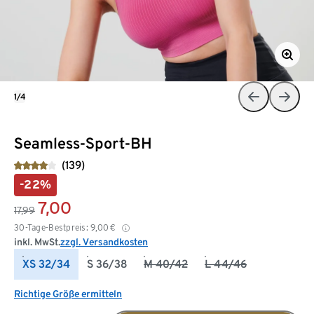
1/4
Seamless-Sport-BH
(139)
-22%
7,00
17,99
30-Tage-Bestpreis:
9,00
€
inkl. MwSt.
zzgl. Versandkosten
XS 32/34
S 36/38
M 40/42
L 44/46
Richtige Größe ermitteln