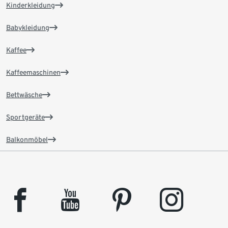
Kinderkleidung
Babykleidung
Kaffee
Kaffeemaschinen
Bettwäsche
Sportgeräte
Balkonmöbel
facebook
youtube
pinterest
instagram