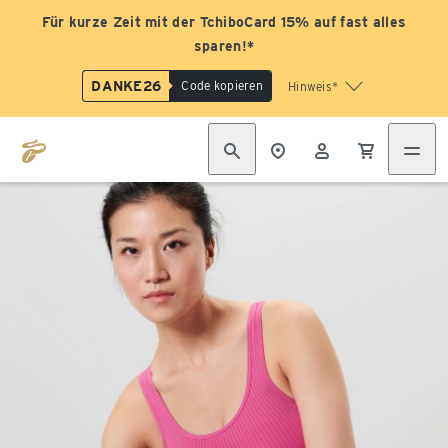
Für kurze Zeit mit der TchiboCard 15% auf fast alles
sparen!*
DANKE26
Code kopieren
Hinweis*