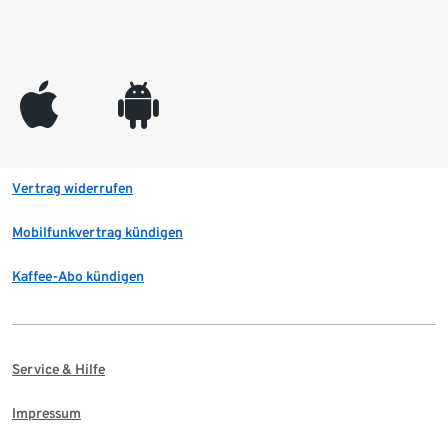
appleinc
android
Vertrag widerrufen
Mobilfunkvertrag kündigen
Kaffee-Abo kündigen
Service & Hilfe
Impressum