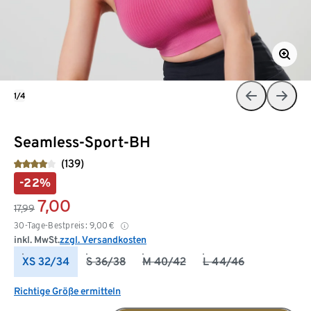
1/4
Seamless-Sport-BH
(139)
-22%
7,00
17,99
30-Tage-Bestpreis:
9,00
€
inkl. MwSt.
zzgl. Versandkosten
XS 32/34
S 36/38
M 40/42
L 44/46
Richtige Größe ermitteln