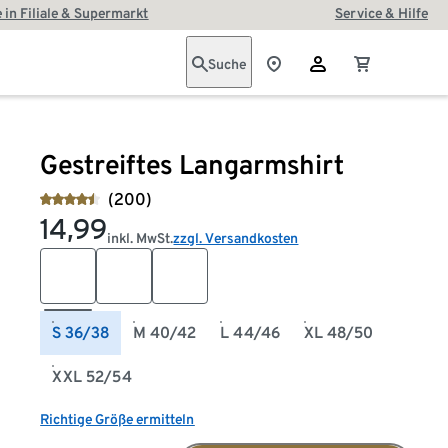
 in Filiale & Supermarkt
Service & Hilfe
Suche
Gestreiftes Langarmshirt
(200)
14,99
inkl. MwSt.
zzgl. Versandkosten
S 36/38
M 40/42
L 44/46
XL 48/50
XXL 52/54
Richtige Größe ermitteln