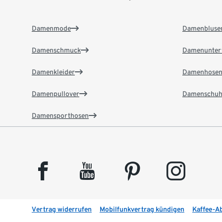
Damenmode
Damenbluse
Damenschmuck
Damenunter
Damenkleider
Damenhose
Damenpullover
Damenschuh
Damensporthosen
facebook
youtube
pinterest
instagram
Vertrag widerrufen
Mobilfunkvertrag kündigen
Kaffee-A