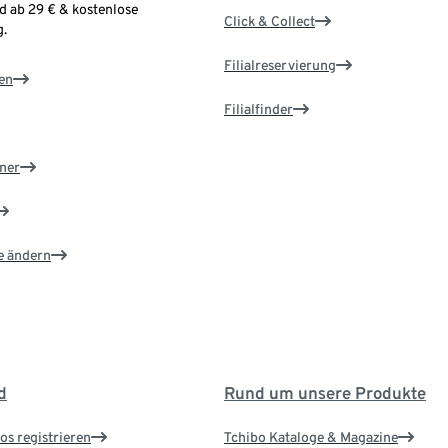
d ab 29 € & kostenlose
Click & Collect
.
Filialreservierung
en
Filialfinder
ner
e ändern
d
Rund um unsere Produkte
os registrieren
Tchibo Kataloge & Magazine