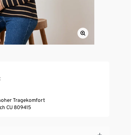
t
, hoher Tragekomfort
urch CU 809415