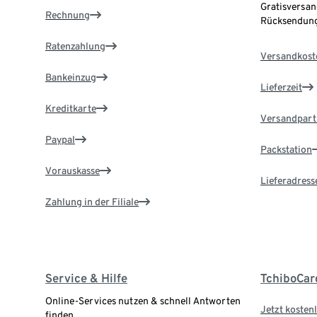
Gratisversan
Rechnung
Rücksendung
Ratenzahlung
Versandkost
Bankeinzug
Lieferzeit
Kreditkarte
Versandpart
Paypal
Packstation
Vorauskasse
Lieferadress
Zahlung in der Filiale
Service & Hilfe
TchiboCar
Online-Services nutzen & schnell Antworten
Jetzt kostenl
finden.