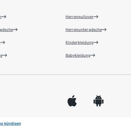
n
Herrenpullover
wäsche
Herrenunterwäsche
n
Kinderkleidung
e
Babykleidung
appleinc
android
bo kündigen