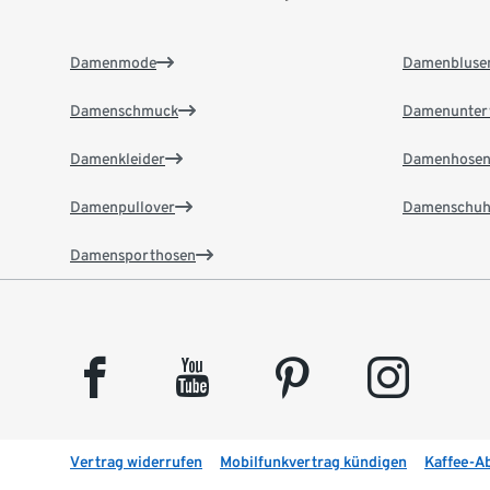
Damenmode
Damenbluse
Damenschmuck
Damenunter
Damenkleider
Damenhose
Damenpullover
Damenschuh
Damensporthosen
facebook
youtube
pinterest
instagram
Vertrag widerrufen
Mobilfunkvertrag kündigen
Kaffee-A