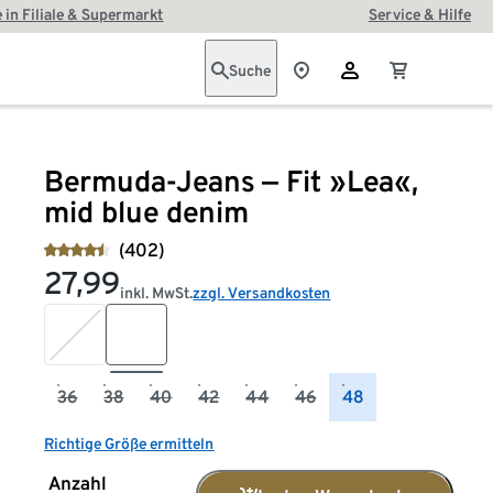
 in Filiale & Supermarkt
Service & Hilfe
Suche
Bermuda-Jeans ‒ Fit »Lea«,
mid blue denim
(402)
27,99
inkl. MwSt.
zzgl. Versandkosten
36
38
40
42
44
46
48
Richtige Größe ermitteln
Anzahl