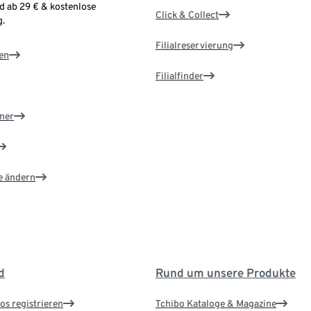
d ab 29 € & kostenlose
Click & Collect
.
Filialreservierung
en
Filialfinder
ner
e ändern
d
Rund um unsere Produkte
os registrieren
Tchibo Kataloge & Magazine