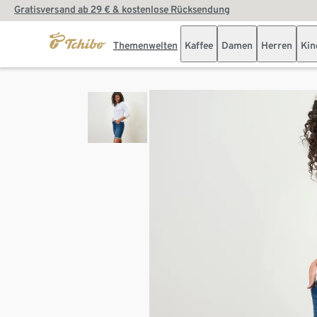
Gratisversand ab 29 € & kostenlose Rücksendung
Themenwelten
Kaffee
Damen
Herren
Kin