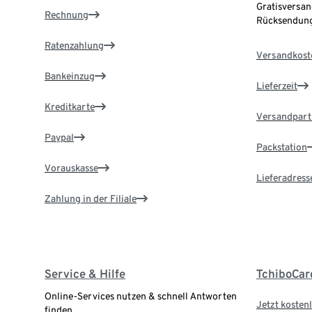
Gratisversan
Rechnung
Rücksendung
Ratenzahlung
Versandkost
Bankeinzug
Lieferzeit
Kreditkarte
Versandpart
Paypal
Packstation
Vorauskasse
Lieferadress
Zahlung in der Filiale
Service & Hilfe
TchiboCar
Online-Services nutzen & schnell Antworten
Jetzt kostenl
finden.