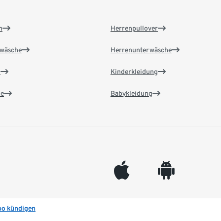
n
Herrenpullover
wäsche
Herrenunterwäsche
n
Kinderkleidung
e
Babykleidung
appleinc
android
bo kündigen