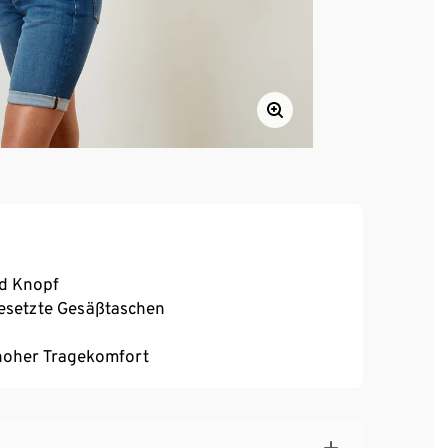
nd Knopf
fgesetzte Gesäßtaschen
, hoher Tragekomfort