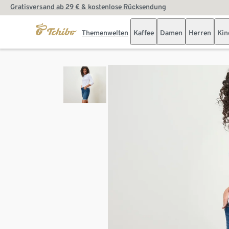
Gratisversand ab 29 € & kostenlose Rücksendung
Themenwelten
Kaffee
Damen
Herren
Kin