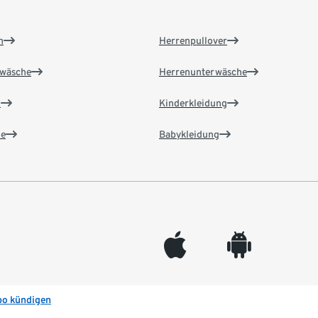
n
Herrenpullover
wäsche
Herrenunterwäsche
n
Kinderkleidung
e
Babykleidung
appleinc
android
bo kündigen