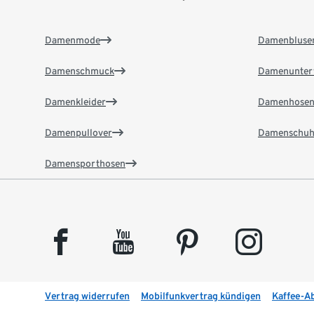
Damenmode
Damenbluse
Damenschmuck
Damenunter
Damenkleider
Damenhose
Damenpullover
Damenschuh
Damensporthosen
facebook
youtube
pinterest
instagram
Vertrag widerrufen
Mobilfunkvertrag kündigen
Kaffee-A