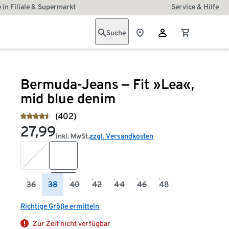
 in Filiale & Supermarkt
Service & Hilfe
Suche
Bermuda-Jeans ‒ Fit »Lea«,
mid blue denim
(402)
27,99
inkl. MwSt.
zzgl. Versandkosten
36
38
40
42
44
46
48
Richtige Größe ermitteln
Zur Zeit nicht verfügbar