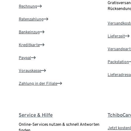
Gratisversan
Rechnung
Rücksendung
Ratenzahlung
Versandkost
Bankeinzug
Lieferzeit
Kreditkarte
Versandpart
Paypal
Packstation
Vorauskasse
Lieferadress
Zahlung in der Filiale
Service & Hilfe
TchiboCar
Online-Services nutzen & schnell Antworten
Jetzt kostenl
finden.