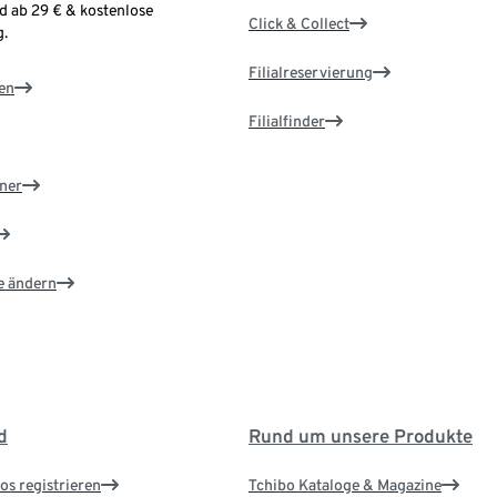
d ab 29 € & kostenlose
Click & Collect
.
Filialreservierung
en
Filialfinder
ner
e ändern
d
Rund um unsere Produkte
os registrieren
Tchibo Kataloge & Magazine