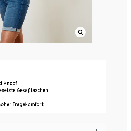
nd Knopf
fgesetzte Gesäßtaschen
, hoher Tragekomfort