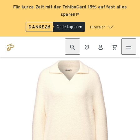
Für kurze Zeit mit der TchiboCard 15% auf fast alles
sparen!*
DANKE26
Code kopieren
Hinweis*