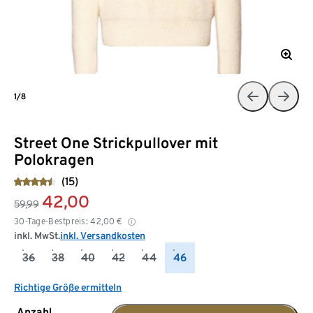
1/8
Street One Strickpullover mit
Polokragen
(15)
42,00
59,99
30-Tage-Bestpreis:
42,00
€
inkl. MwSt.
inkl. Versandkosten
36
38
40
42
44
46
Richtige Größe ermitteln
Anzahl