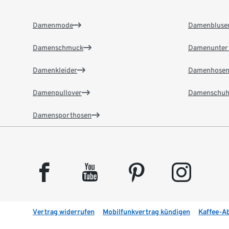
Damenmode
Damenbluse
Damenschmuck
Damenunter
Damenkleider
Damenhose
Damenpullover
Damenschuh
Damensporthosen
facebook
youtube
pinterest
instagram
Vertrag widerrufen
Mobilfunkvertrag kündigen
Kaffee-A