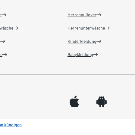
n
Herrenpullover
wäsche
Herrenunterwäsche
n
Kinderkleidung
e
Babykleidung
appleinc
android
bo kündigen