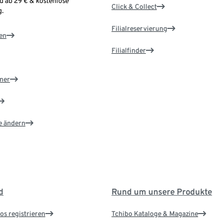
d ab 29 € & kostenlose
Click & Collect
.
Filialreservierung
en
Filialfinder
ner
e ändern
d
Rund um unsere Produkte
os registrieren
Tchibo Kataloge & Magazine