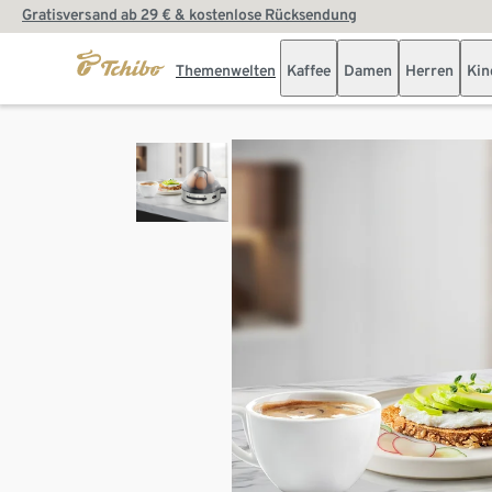
Gratisversand ab 29 € & kostenlose Rücksendung
Themenwelten
Kaffee
Damen
Herren
Kin