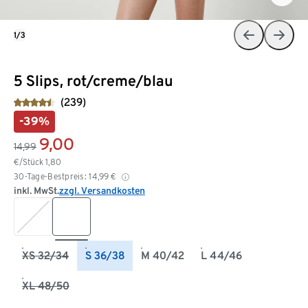
1/3
5 Slips, rot/creme/blau
(239)
-39%
9,00
14,99
€/Stück
1,80
30-Tage-Bestpreis:
14,99
€
inkl. MwSt.
zzgl. Versandkosten
XS 32/34
S 36/38
M 40/42
L 44/46
XL 48/50