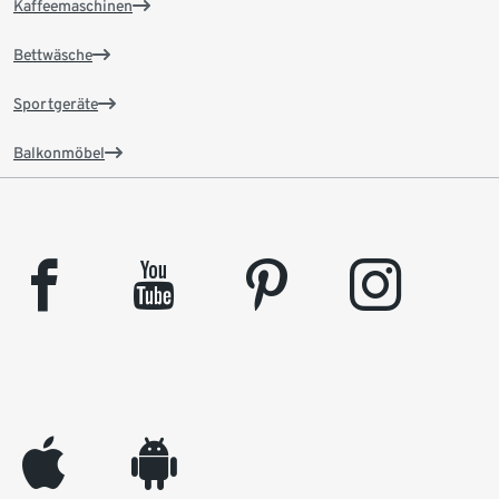
Kaffeemaschinen
Bettwäsche
Sportgeräte
Balkonmöbel
facebook
youtube
pinterest
instagram
appleinc
android