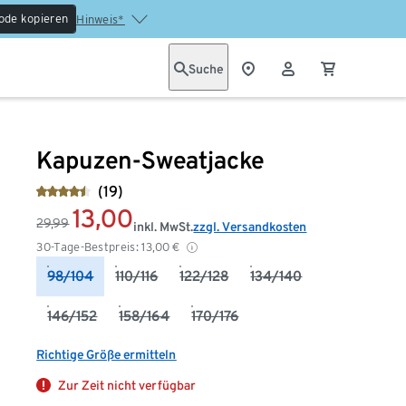
ode kopieren
Hinweis*
Suche
Kapuzen-Sweatjacke
(19)
13,00
29,99
inkl. MwSt.
zzgl. Versandkosten
30-Tage-Bestpreis:
13,00
€
98/104
110/116
122/128
134/140
146/152
158/164
170/176
Richtige Größe ermitteln
Zur Zeit nicht verfügbar