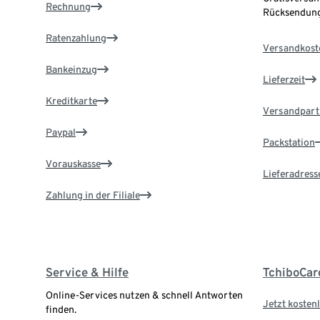
Rechnung
Rücksendung
Ratenzahlung
Versandkost
Bankeinzug
Lieferzeit
Kreditkarte
Versandpart
Paypal
Packstation
Vorauskasse
Lieferadress
Zahlung in der Filiale
Service & Hilfe
TchiboCar
Online-Services nutzen & schnell Antworten
Jetzt kostenl
finden.