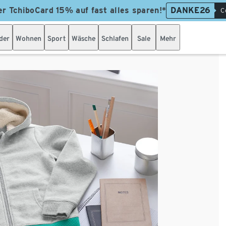
er TchiboCard 15% auf fast alles sparen!*
DANKE26
C
der
Wohnen
Sport
Wäsche
Schlafen
Sale
Mehr