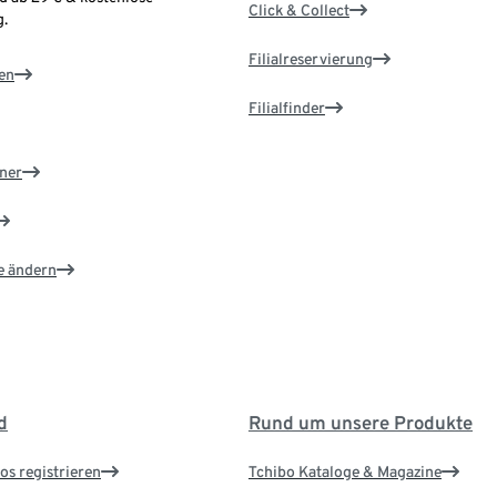
Click & Collect
.
Filialreservierung
en
Filialfinder
ner
e ändern
d
Rund um unsere Produkte
os registrieren
Tchibo Kataloge & Magazine