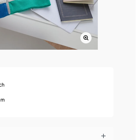
ch
um