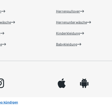
n
Herrenpullover
wäsche
Herrenunterwäsche
n
Kinderkleidung
e
Babykleidung
gram
appleinc
android
bo kündigen