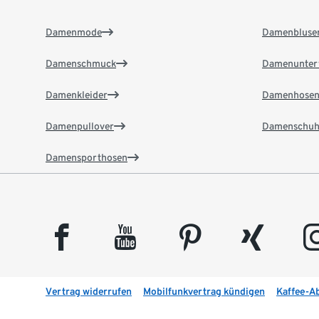
Damenmode
Damenbluse
Damenschmuck
Damenunter
Damenkleider
Damenhose
Damenpullover
Damenschuh
Damensporthosen
facebook
youtube
pinterest
xing
insta
Vertrag widerrufen
Mobilfunkvertrag kündigen
Kaffee-A