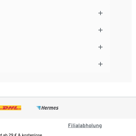
Filialabholung
d ab 29 € & kostenlose