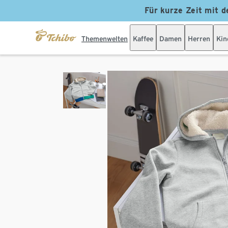
Für kurze Zeit mit d
Themenwelten
Kaffee
Damen
Herren
Kin