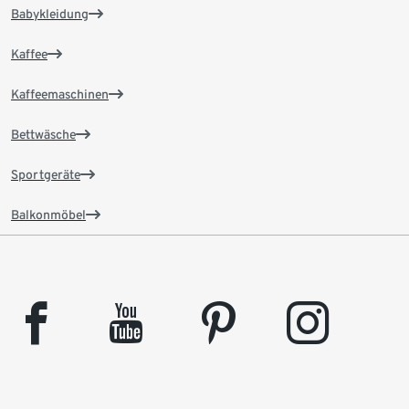
Babykleidung
Kaffee
Kaffeemaschinen
Bettwäsche
Sportgeräte
Balkonmöbel
facebook
youtube
pinterest
instagram