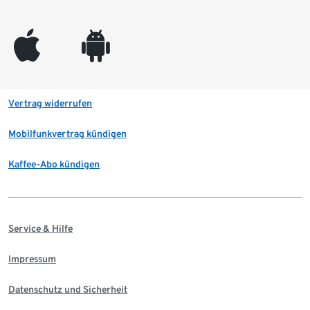
appleinc
android
Vertrag widerrufen
Mobilfunkvertrag kündigen
Kaffee-Abo kündigen
Service & Hilfe
Impressum
Datenschutz und Sicherheit