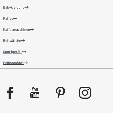
Babykleidung
Kaffee
Kaffeemaschinen
Bettwäsche
Sportgeräte
Balkonmöbel
facebook
youtube
pinterest
instagram