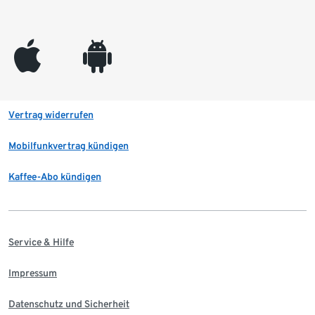
appleinc
android
Vertrag widerrufen
Mobilfunkvertrag kündigen
Kaffee-Abo kündigen
Service & Hilfe
Impressum
Datenschutz und Sicherheit