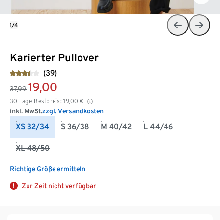
1/4
Karierter Pullover
(39)
19,00
37,99
30-Tage-Bestpreis:
19,00
€
inkl. MwSt.
zzgl. Versandkosten
XS 32/34
S 36/38
M 40/42
L 44/46
XL 48/50
Richtige Größe ermitteln
Zur Zeit nicht verfügbar