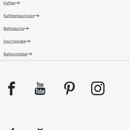
Kaffee
Kaffeemaschinen
Bettwäsche
Sportgeräte
Balkonmöbel
facebook
youtube
pinterest
instagram