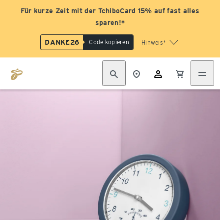
Für kurze Zeit mit der TchiboCard 15% auf fast alles
sparen!*
DANKE26
Code kopieren
Hinweis*