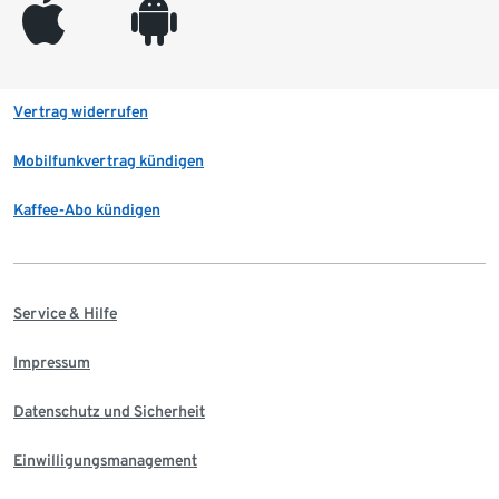
appleinc
android
Vertrag widerrufen
Mobilfunkvertrag kündigen
Kaffee-Abo kündigen
Service & Hilfe
Impressum
Datenschutz und Sicherheit
Einwilligungsmanagement