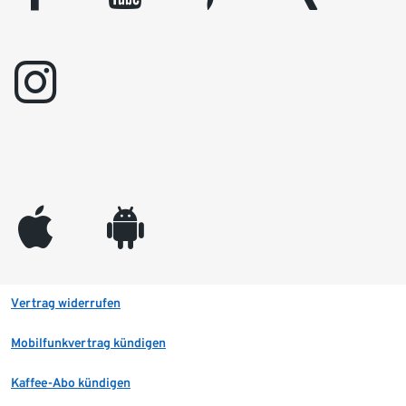
instagram
appleinc
android
Vertrag widerrufen
Mobilfunkvertrag kündigen
Kaffee-Abo kündigen