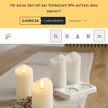
Für kurze Zeit mit der TchiboCard 15% auf fast alles
sparen!*
DANKE26
Code kopieren
Hinweis*