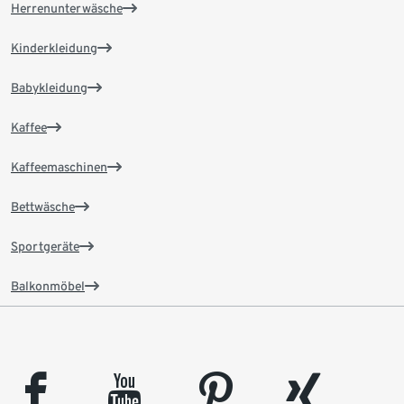
Herrenunterwäsche
Kinderkleidung
Babykleidung
Kaffee
Kaffeemaschinen
Bettwäsche
Sportgeräte
Balkonmöbel
facebook
youtube
pinterest
xing