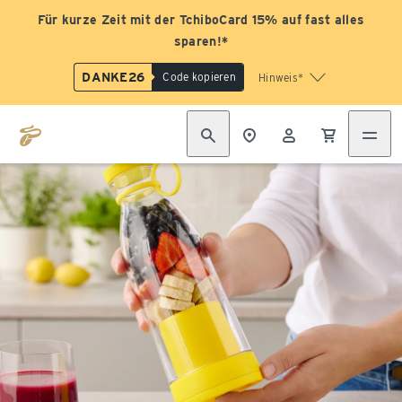
Für kurze Zeit mit der TchiboCard 15% auf fast alles
sparen!*
DANKE26
Code kopieren
Hinweis*