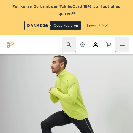
Für kurze Zeit mit der TchiboCard 15% auf fast alles
sparen!*
DANKE26
Code kopieren
Hinweis*