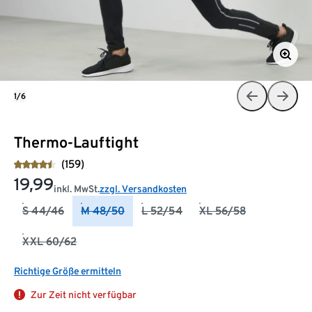
1/6
Thermo-Lauftight
(159)
19,99
inkl. MwSt.
zzgl. Versandkosten
S 44/46
M 48/50
L 52/54
XL 56/58
XXL 60/62
Richtige Größe ermitteln
Zur Zeit nicht verfügbar