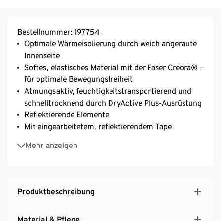
Bestellnummer: 197754
Optimale Wärmeisolierung durch weich angeraute
Innenseite
Softes, elastisches Material mit der Faser Creora® –
für optimale Bewegungsfreiheit
Atmungsaktiv, feuchtigkeitstransportierend und
schnelltrocknend durch DryActive Plus-Ausrüstung
Reflektierende Elemente
Mit eingearbeitetem, reflektierendem Tape
Elastischer Bund mit Bindebändern
Mehr anzeigen
Beinabschluss mit unterlegtem Reißverschluss –
Innenseite mit rutschhemmender
Silikonbeschichtung
Elastische Mesh-Einsätze
Produktbeschreibung
Kleine Reißverschlusstasche auf der Rückseite
Material & Pflege