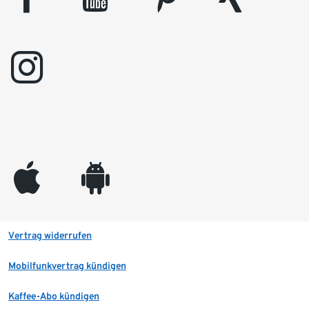
instagram
appleinc
android
Vertrag widerrufen
Mobilfunkvertrag kündigen
Kaffee-Abo kündigen