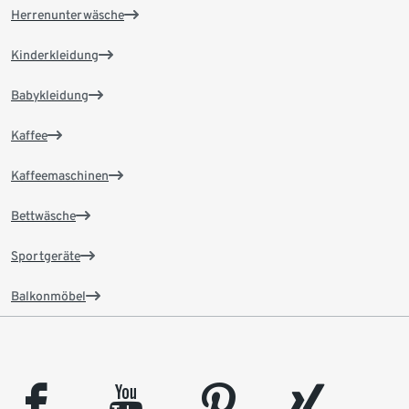
Herrenunterwäsche
Kinderkleidung
Babykleidung
Kaffee
Kaffeemaschinen
Bettwäsche
Sportgeräte
Balkonmöbel
facebook
youtube
pinterest
xing