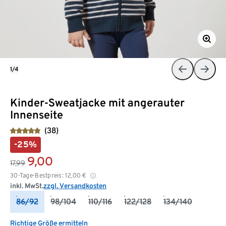
1/4
Kinder-Sweatjacke mit angerauter
Innenseite
(38)
-25%
9,00
17,99
30-Tage-Bestpreis:
12,00
€
inkl. MwSt.
zzgl. Versandkosten
86/92
98/104
110/116
122/128
134/140
Richtige Größe ermitteln