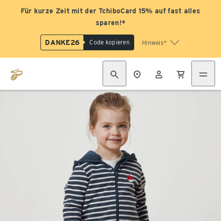
Für kurze Zeit mit der TchiboCard 15% auf fast alles
sparen!*
DANKE26
Code kopieren
Hinweis*