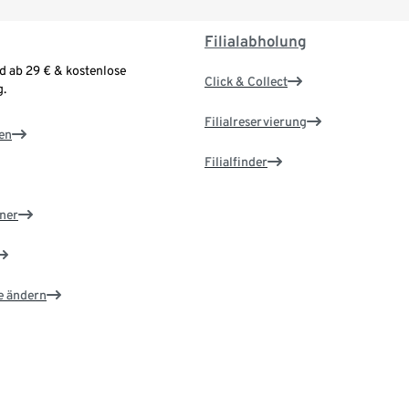
Filialabholung
d ab 29 € & kostenlose
Click & Collect
.
Filialreservierung
en
Filialfinder
ner
e ändern