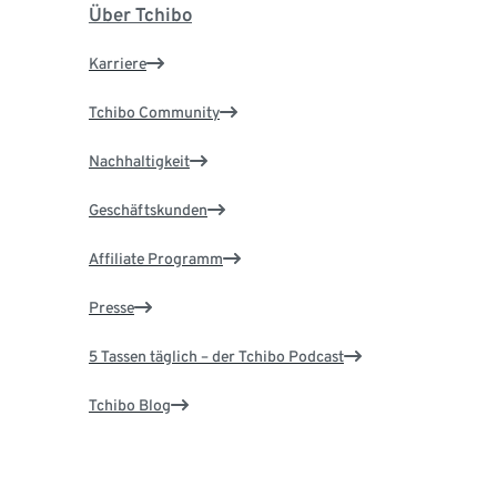
Über Tchibo
Karriere
Tchibo Community
Nachhaltigkeit
Geschäftskunden
Affiliate Programm
Presse
5 Tassen täglich – der Tchibo Podcast
Tchibo Blog