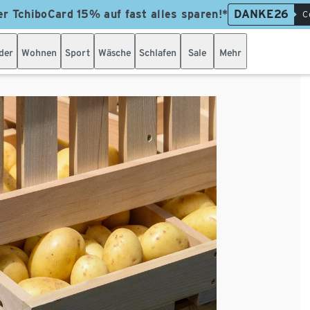
er TchiboCard 15% auf fast alles sparen!*
DANKE26
C
der
Wohnen
Sport
Wäsche
Schlafen
Sale
Mehr