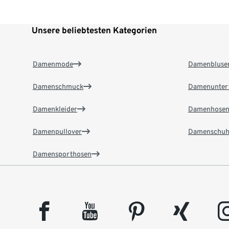
Unsere beliebtesten Kategorien
Damenmode
Damenbluse
Damenschmuck
Damenunter
Damenkleider
Damenhose
Damenpullover
Damenschuh
Damensporthosen
facebook
youtube
pinterest
xing
insta