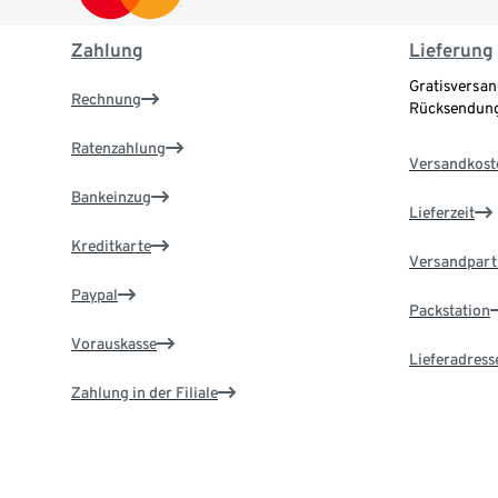
Zahlung
Lieferung
Gratisversan
Rechnung
Rücksendung
Ratenzahlung
Versandkost
Bankeinzug
Lieferzeit
Kreditkarte
Versandpart
Paypal
Packstation
Vorauskasse
Lieferadress
Zahlung in der Filiale