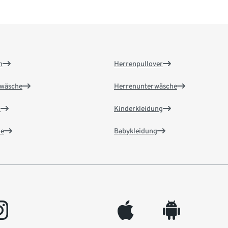
n
Herrenpullover
wäsche
Herrenunterwäsche
n
Kinderkleidung
e
Babykleidung
gram
appleinc
android