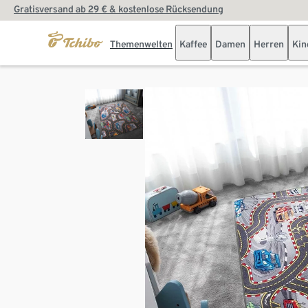
Gratisversand ab 29 € & kostenlose Rücksendung
Themenwelten
Kaffee
Damen
Herren
Kin