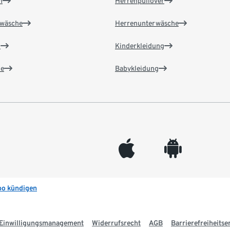
n
Herrenpullover
wäsche
Herrenunterwäsche
n
Kinderkleidung
e
Babykleidung
appleinc
android
bo kündigen
Einwilligungsmanagement
Widerrufsrecht
AGB
Barrierefreiheitse