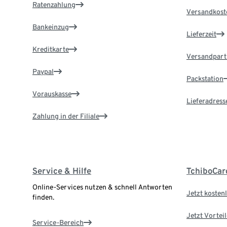
Ratenzahlung
Versandkost
Bankeinzug
Lieferzeit
Kreditkarte
Versandpart
Paypal
Packstation
Vorauskasse
Lieferadress
Zahlung in der Filiale
Service & Hilfe
TchiboCar
Online-Services nutzen & schnell Antworten
Jetzt kostenl
finden.
Jetzt Vortei
Service-Bereich