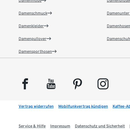
Damenmode
Damenbluse
Damenschmuck
Damenunter
Damenkleider
Damenhose
Damenpullover
Damenschuh
Damensporthosen
facebook
youtube
pinterest
instagram
Vertrag widerrufen
Mobilfunkvertrag kündigen
Kaffee-A
Service & Hilfe
Impressum
Datenschutz und Sicherheit