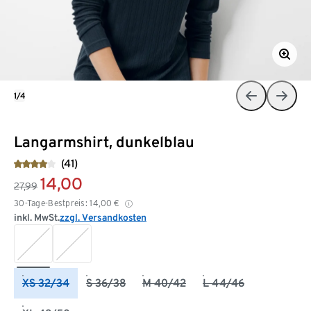
1/4
Langarmshirt, dunkelblau
(41)
14,00
27,99
30-Tage-Bestpreis:
14,00
€
inkl. MwSt.
zzgl. Versandkosten
XS 32/34
S 36/38
M 40/42
L 44/46