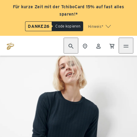
Für kurze Zeit mit der TchiboCard 15% auf fast alles
sparen!*
DANKE26
Code kopieren
Hinweis*