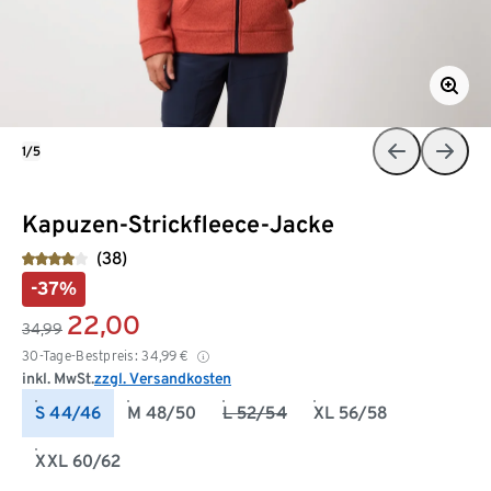
1/5
Kapuzen-Strickfleece-Jacke
(38)
-37%
22,00
34,99
30-Tage-Bestpreis:
34,99
€
inkl. MwSt.
zzgl. Versandkosten
S 44/46
M 48/50
L 52/54
XL 56/58
XXL 60/62