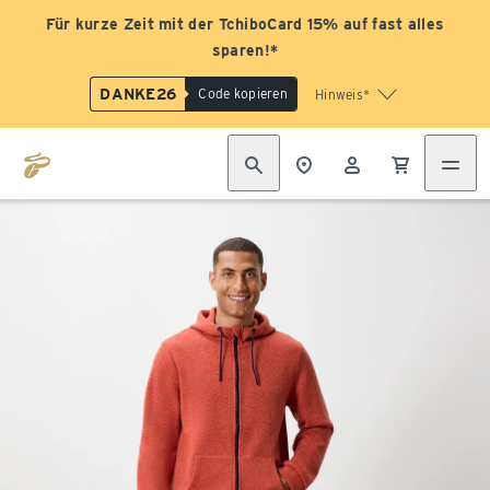
Für kurze Zeit mit der TchiboCard 15% auf fast alles
sparen!*
DANKE26
Code kopieren
Hinweis*