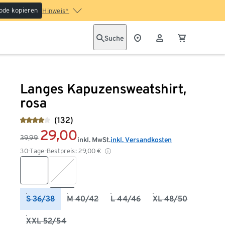
ode kopieren
Hinweis*
Suche
Langes Kapuzensweatshirt,
rosa
(132)
29,00
39,99
inkl. MwSt.
inkl. Versandkosten
30-Tage-Bestpreis:
29,00
€
S 36/38
M 40/42
L 44/46
XL 48/50
XXL 52/54