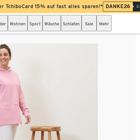
er TchiboCard 15% auf fast alles sparen!*
DANKE26
C
der
Wohnen
Sport
Wäsche
Schlafen
Sale
Mehr