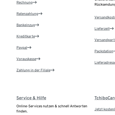
Rechnung
Rücksendung
Ratenzahlung
Versandkost
Bankeinzug
Lieferzeit
Kreditkarte
Versandpart
Paypal
Packstation
Vorauskasse
Lieferadress
Zahlung in der Filiale
Service & Hilfe
TchiboCar
Online-Services nutzen & schnell Antworten
Jetzt kostenl
finden.