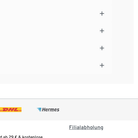
Filialabholung
d ab 29 € & kostenlose