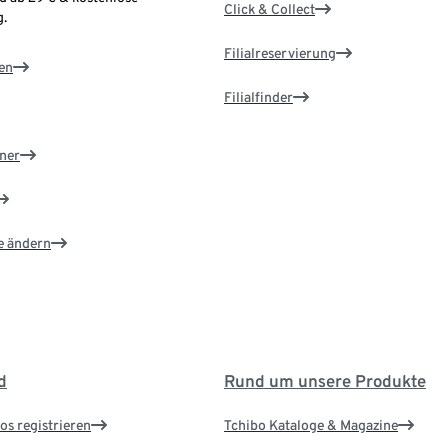
Click & Collect
.
Filialreservierung
en
Filialfinder
ner
e ändern
d
Rund um unsere Produkte
os registrieren
Tchibo Kataloge & Magazine