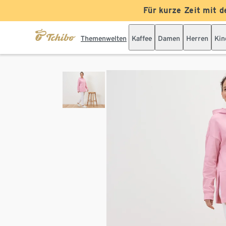
Für kurze Zeit mit d
Themenwelten
Kaffee
Damen
Herren
Kin