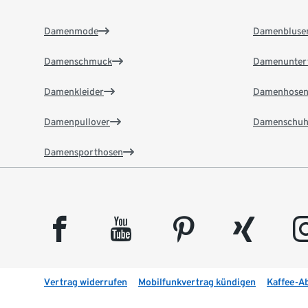
Damenmode
Damenbluse
Damenschmuck
Damenunter
Damenkleider
Damenhose
Damenpullover
Damenschuh
Damensporthosen
facebook
youtube
pinterest
xing
insta
Vertrag widerrufen
Mobilfunkvertrag kündigen
Kaffee-A