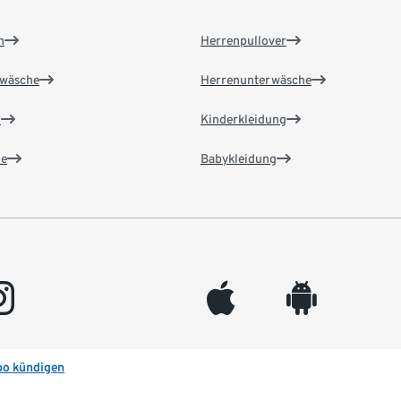
n
Herrenpullover
wäsche
Herrenunterwäsche
n
Kinderkleidung
e
Babykleidung
gram
appleinc
android
bo kündigen