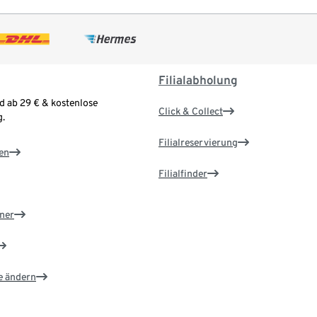
Filialabholung
d ab 29 € & kostenlose
Click & Collect
.
Filialreservierung
en
Filialfinder
ner
e ändern