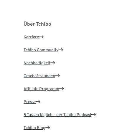
Über Tchibo
Karriere
Tchibo Community
Nachhaltigkeit
Geschäftskunden
Affiliate Programm
Presse
5 Tassen täglich – der Tchibo Podcast
Tchibo Blog