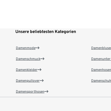
Unsere beliebtesten Kategorien
Damenmode
Damenbluse
Damenschmuck
Damenunter
Damenkleider
Damenhose
Damenpullover
Damenschuh
Damensporthosen