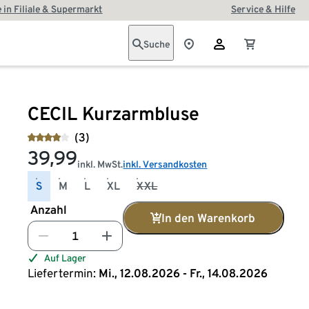
 in Filiale & Supermarkt
Service & Hilfe
Suche
CECIL Kurzarmbluse
(3)
39,99
inkl. MwSt.
inkl. Versandkosten
S
M
L
XL
XXL
Anzahl
In den Warenkorb
Auf Lager
Liefertermin:
Mi., 12.08.2026 - Fr., 14.08.2026