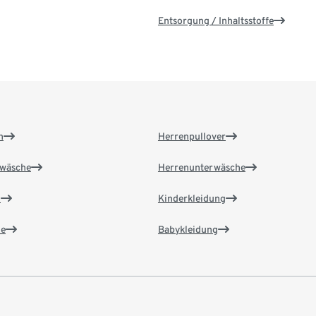
Entsorgung / Inhaltsstoffe
n
Herrenpullover
wäsche
Herrenunterwäsche
n
Kinderkleidung
e
Babykleidung