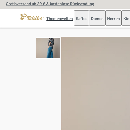
Gratisversand ab 29 € & kostenlose Rücksendung
Themenwelten
Kaffee
Damen
Herren
Kin