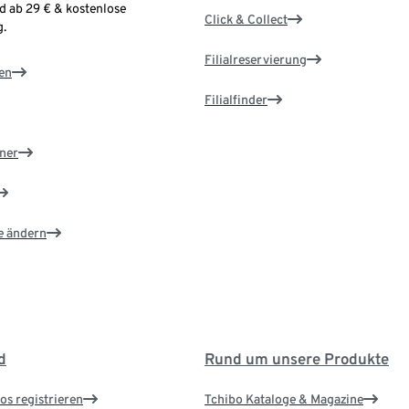
d ab 29 € & kostenlose
Click & Collect
.
Filialreservierung
en
Filialfinder
ner
e ändern
d
Rund um unsere Produkte
os registrieren
Tchibo Kataloge & Magazine