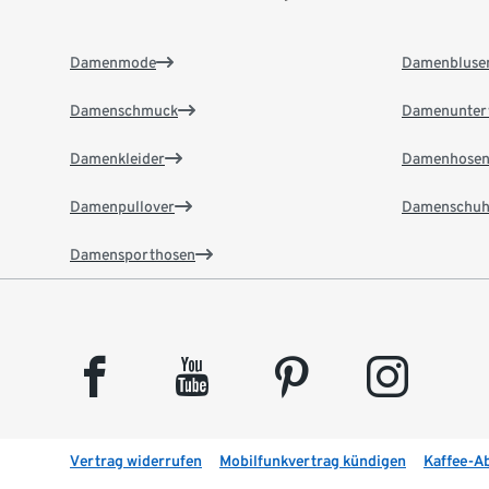
Damenmode
Damenbluse
Damenschmuck
Damenunter
Damenkleider
Damenhose
Damenpullover
Damenschuh
Damensporthosen
facebook
youtube
pinterest
instagram
Vertrag widerrufen
Mobilfunkvertrag kündigen
Kaffee-A