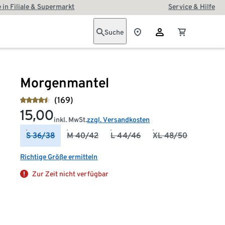
 in Filiale & Supermarkt
Service & Hilfe
Suche
Morgenmantel
(169)
15,00
inkl. MwSt.
zzgl. Versandkosten
S 36/38
M 40/42
L 44/46
XL 48/50
Richtige Größe ermitteln
Zur Zeit nicht verfügbar