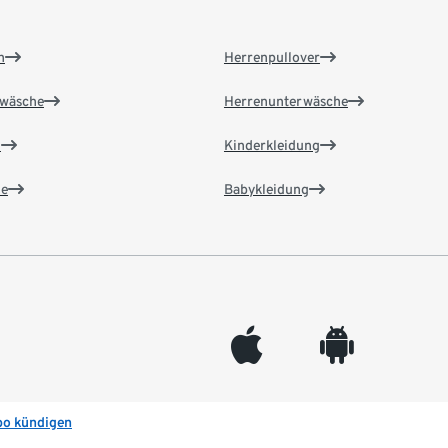
n
Herrenpullover
wäsche
Herrenunterwäsche
n
Kinderkleidung
e
Babykleidung
appleinc
android
bo kündigen