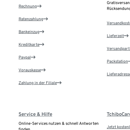
Gratisversan
Rechnung
Rücksendung
Ratenzahlung
Versandkost
Bankeinzug
Lieferzeit
Kreditkarte
Versandpart
Paypal
Packstation
Vorauskasse
Lieferadress
Zahlung in der Filiale
Service & Hilfe
TchiboCar
Online-Services nutzen & schnell Antworten
Jetzt kostenl
finden.