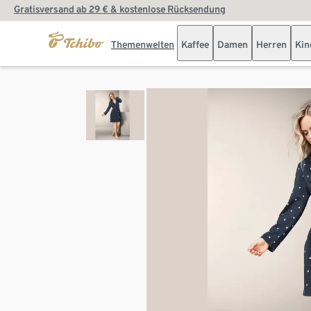
Gratisversand ab 29 € & kostenlose Rücksendung
Themenwelten
Kaffee
Damen
Herren
Kin