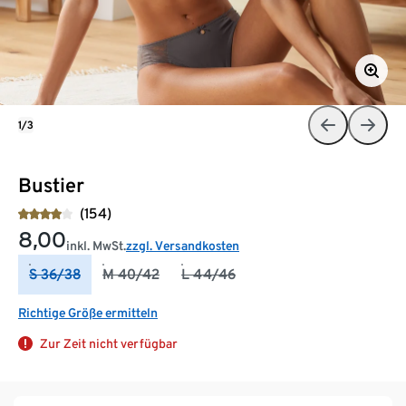
1/3
Bustier
(154)
8,00
inkl. MwSt.
zzgl. Versandkosten
S 36/38
M 40/42
L 44/46
Richtige Größe ermitteln
Zur Zeit nicht verfügbar