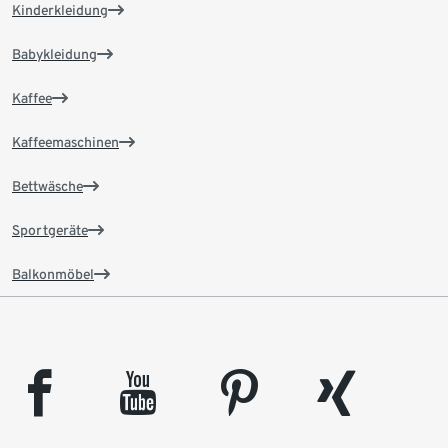
Kinderkleidung
Babykleidung
Kaffee
Kaffeemaschinen
Bettwäsche
Sportgeräte
Balkonmöbel
facebook
youtube
pinterest
xing