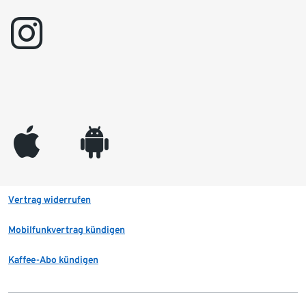
instagram
appleinc
android
Vertrag widerrufen
Mobilfunkvertrag kündigen
Kaffee-Abo kündigen