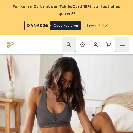
Für kurze Zeit mit der TchiboCard 15% auf fast alles
sparen!*
DANKE26
Code kopieren
Hinweis*