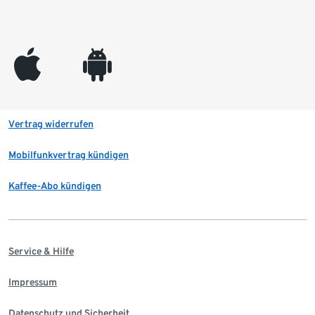
appleinc
android
Vertrag widerrufen
Mobilfunkvertrag kündigen
Kaffee-Abo kündigen
Service & Hilfe
Impressum
Datenschutz und Sicherheit