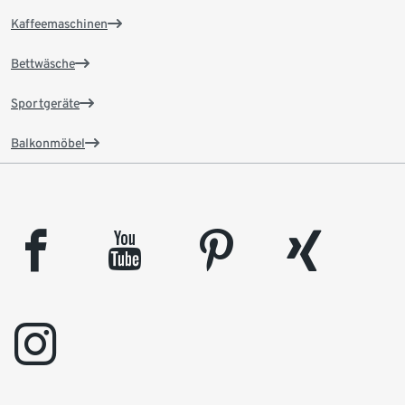
Kaffeemaschinen
Bettwäsche
Sportgeräte
Balkonmöbel
facebook
youtube
pinterest
xing
instagram