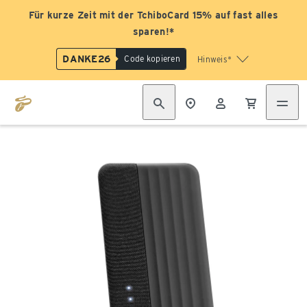
Für kurze Zeit mit der TchiboCard 15% auf fast alles
sparen!*
DANKE26
Code kopieren
Hinweis*