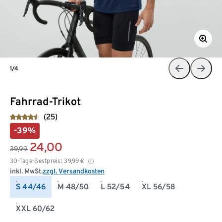
1/4
Fahrrad-Trikot
(25)
-39%
24,00
39,99
30-Tage-Bestpreis:
39,99
€
inkl. MwSt.
zzgl. Versandkosten
S 44/46
M 48/50
L 52/54
XL 56/58
XXL 60/62