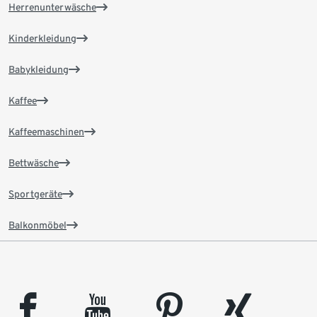
Herrenunterwäsche
Kinderkleidung
Babykleidung
Kaffee
Kaffeemaschinen
Bettwäsche
Sportgeräte
Balkonmöbel
facebook
youtube
pinterest
xing