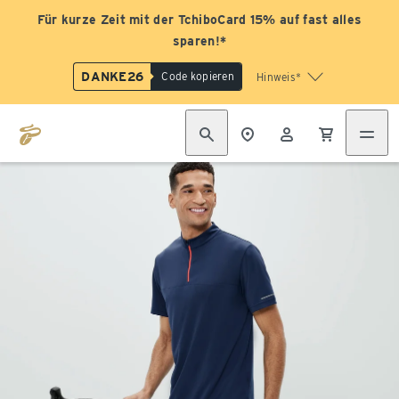
Für kurze Zeit mit der TchiboCard 15% auf fast alles
sparen!*
DANKE26
Code kopieren
Hinweis*