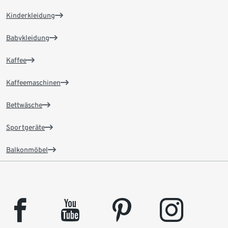
Kinderkleidung
Babykleidung
Kaffee
Kaffeemaschinen
Bettwäsche
Sportgeräte
Balkonmöbel
facebook
youtube
pinterest
instagram