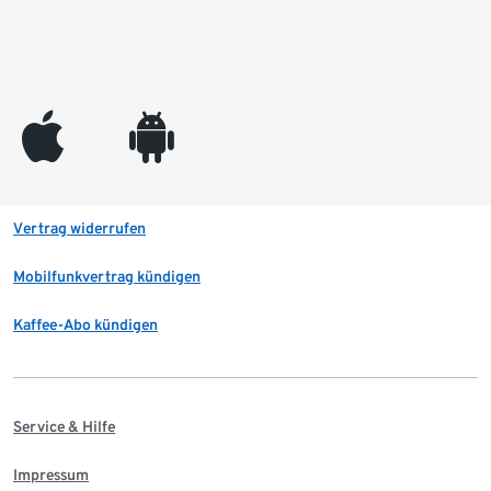
appleinc
android
Vertrag widerrufen
Mobilfunkvertrag kündigen
Kaffee-Abo kündigen
Service & Hilfe
Impressum