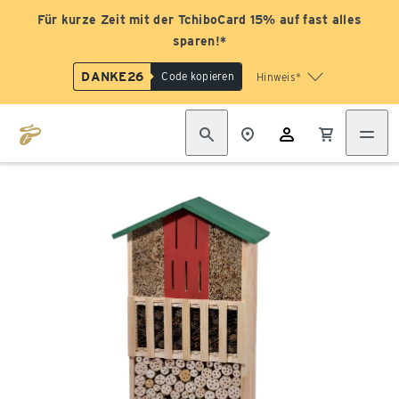
Für kurze Zeit mit der TchiboCard 15% auf fast alles
sparen!*
DANKE26
Code kopieren
Hinweis*