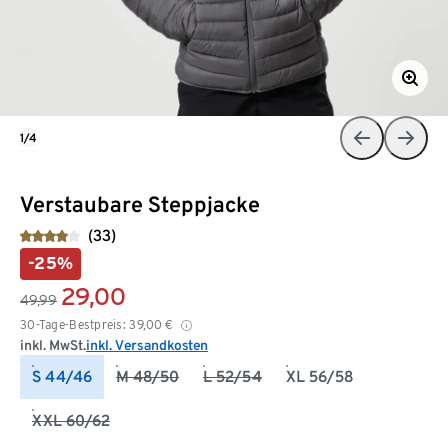
1/4
Verstaubare Steppjacke
(33)
-25%
29,00
49,99
30-Tage-Bestpreis:
39,00
€
inkl. MwSt.
inkl. Versandkosten
S 44/46
M 48/50
L 52/54
XL 56/58
XXL 60/62