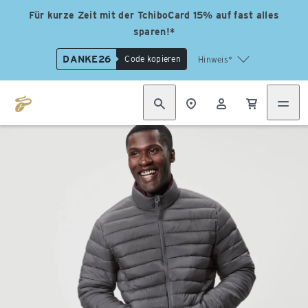
Für kurze Zeit mit der TchiboCard 15% auf fast alles
sparen!*
DANKE26
Code kopieren
Hinweis*