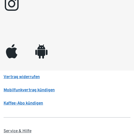
instagram
appleinc
android
Vertrag widerrufen
Mobilfunkvertrag kündigen
Kaffee-Abo kündigen
Service & Hilfe