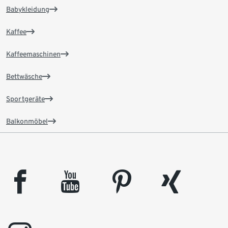
Babykleidung
Kaffee
Kaffeemaschinen
Bettwäsche
Sportgeräte
Balkonmöbel
facebook
youtube
pinterest
xing