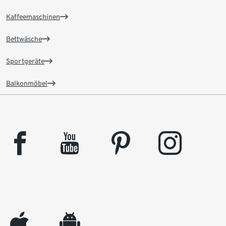
Kaffeemaschinen
Bettwäsche
Sportgeräte
Balkonmöbel
facebook
youtube
pinterest
instagram
appleinc
android