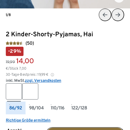
1/8
2 Kinder-Shorty-Pyjamas, Hai
(50)
-29%
14,00
19,99
€/Stück
7,00
30-Tage-Bestpreis:
19,99
€
inkl. MwSt.
zzgl. Versandkosten
86/92
98/104
110/116
122/128
Richtige Größe ermitteln