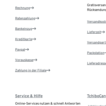
Gratisversan
Rechnung
Rücksendung
Ratenzahlung
Versandkost
Bankeinzug
Lieferzeit
Kreditkarte
Versandpart
Paypal
Packstation
Vorauskasse
Lieferadress
Zahlung in der Filiale
Service & Hilfe
TchiboCar
Online-Services nutzen & schnell Antworten