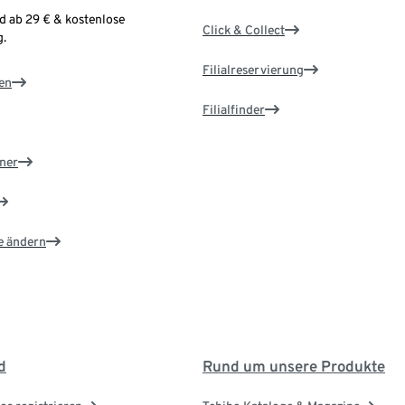
d ab 29 € & kostenlose
Click & Collect
.
Filialreservierung
en
Filialfinder
ner
e ändern
d
Rund um unsere Produkte