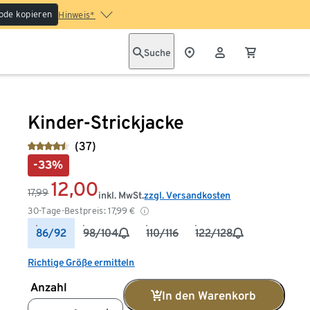
ode kopieren
Hinweis*
Suche
Kinder-Strickjacke
(37)
-33%
12,00
17,99
inkl. MwSt.
zzgl. Versandkosten
30-Tage-Bestpreis:
17,99
€
86/92
98/104
110/116
122/128
Richtige Größe ermitteln
Anzahl
In den Warenkorb