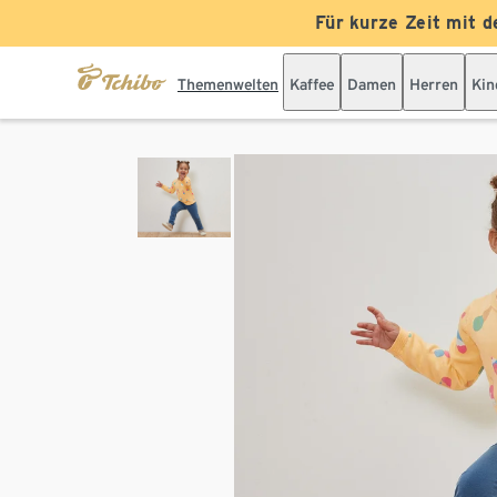
Für kurze Zeit mit d
Themenwelten
Kaffee
Damen
Herren
Kin