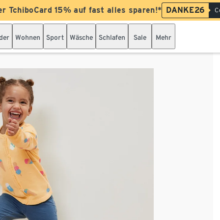
er TchiboCard 15% auf fast alles sparen!*
DANKE26
C
der
Wohnen
Sport
Wäsche
Schlafen
Sale
Mehr