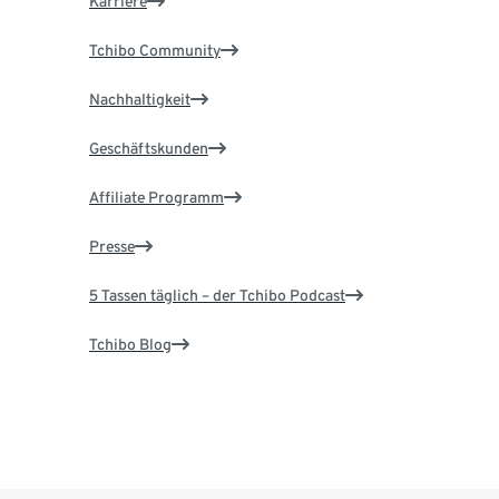
Karriere
Tchibo Community
Nachhaltigkeit
Geschäftskunden
Affiliate Programm
Presse
5 Tassen täglich – der Tchibo Podcast
Tchibo Blog