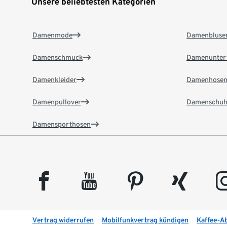
Unsere beliebtesten Kategorien
Damenmode
Damenbluse
Damenschmuck
Damenunter
Damenkleider
Damenhose
Damenpullover
Damenschuh
Damensporthosen
facebook
youtube
pinterest
xing
insta
Vertrag widerrufen
Mobilfunkvertrag kündigen
Kaffee-A