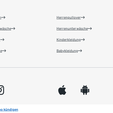
n
Herrenpullover
wäsche
Herrenunterwäsche
n
Kinderkleidung
e
Babykleidung
gram
appleinc
android
bo kündigen