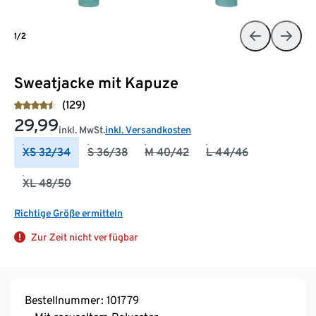
1/2
Sweatjacke mit Kapuze
(129)
29,99
inkl. MwSt.
inkl. Versandkosten
XS 32/34
S 36/38
M 40/42
L 44/46
XL 48/50
Richtige Größe ermitteln
Zur Zeit nicht verfügbar
Bestellnummer: 101779