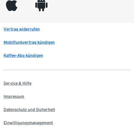
appleinc
android
Vertrag widerrufen
Mobilfunkvertrag kündigen
Kaffee-Abo kündigen
Service & Hilfe
Impressum
Datenschutz und Sicherheit
Einwilligungsmanagement