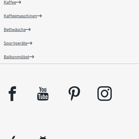
Kaffee
Kaffeemaschinen
Bettwäsche
Sportgeräte
Balkonmöbel
facebook
youtube
pinterest
instagram