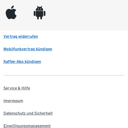
appleinc
android
Vertrag widerrufen
Mobilfunkvertrag kündigen
Kaffee-Abo kündigen
Service & Hilfe
Impressum
Datenschutz und Sicherheit
Einwilligungsmanagement