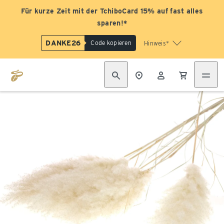
Für kurze Zeit mit der TchiboCard 15% auf fast alles
sparen!*
DANKE26
Code kopieren
Hinweis*