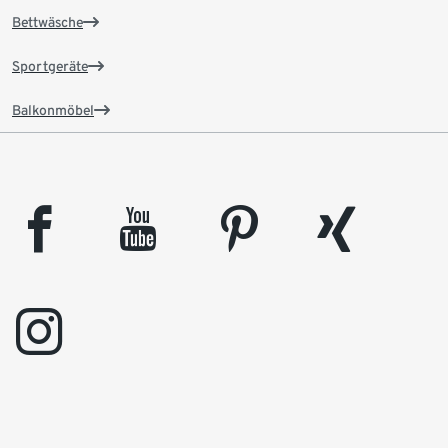
Bettwäsche
Sportgeräte
Balkonmöbel
facebook
youtube
pinterest
xing
instagram