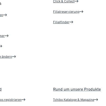
Click & Collect
.
Filialreservierung
en
Filialfinder
ner
e ändern
d
Rund um unsere Produkte
os registrieren
Tchibo Kataloge & Magazine