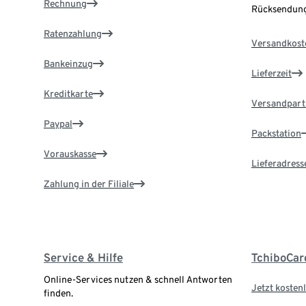
Rechnung
Rücksendung
Ratenzahlung
Versandkost
Bankeinzug
Lieferzeit
Kreditkarte
Versandpart
Paypal
Packstation
Vorauskasse
Lieferadress
Zahlung in der Filiale
Service & Hilfe
TchiboCar
Online-Services nutzen & schnell Antworten
Jetzt kostenl
finden.