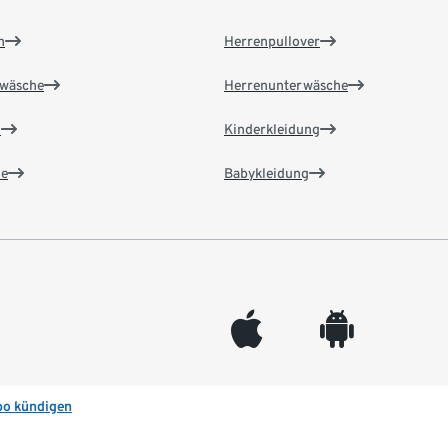
n
Herrenpullover
wäsche
Herrenunterwäsche
n
Kinderkleidung
e
Babykleidung
appleinc
android
bo kündigen