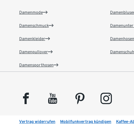
Damenmode
Damenbluse
Damenschmuck
Damenunter
Damenkleider
Damenhose
Damenpullover
Damenschuh
Damensporthosen
facebook
youtube
pinterest
instagram
Vertrag widerrufen
Mobilfunkvertrag kündigen
Kaffee-A