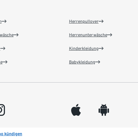
n
Herrenpullover
wäsche
Herrenunterwäsche
n
Kinderkleidung
e
Babykleidung
gram
appleinc
android
bo kündigen