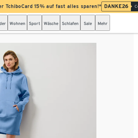
er TchiboCard 15% auf fast alles sparen!*
DANKE26
C
der
Wohnen
Sport
Wäsche
Schlafen
Sale
Mehr