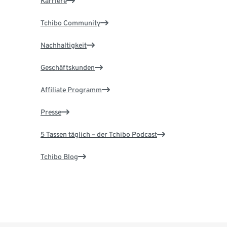
Karriere
Tchibo Community
Nachhaltigkeit
Geschäftskunden
Affiliate Programm
Presse
5 Tassen täglich – der Tchibo Podcast
Tchibo Blog