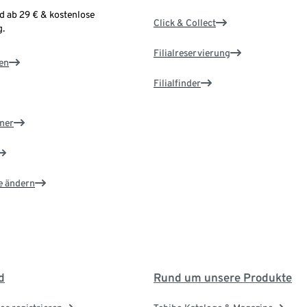
d ab 29 € & kostenlose
Click & Collect
.
Filialreservierung
en
Filialfinder
ner
e ändern
d
Rund um unsere Produkte