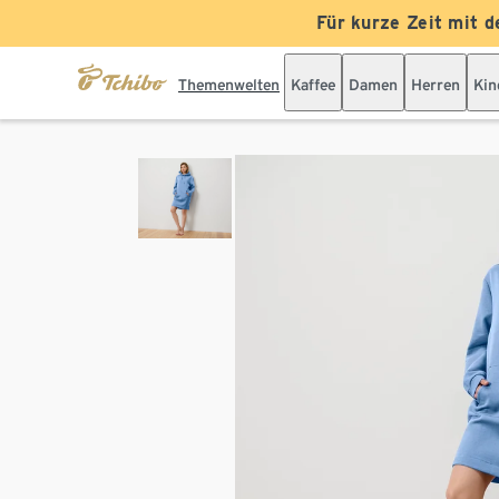
Für kurze Zeit mit d
Themenwelten
Kaffee
Damen
Herren
Kin