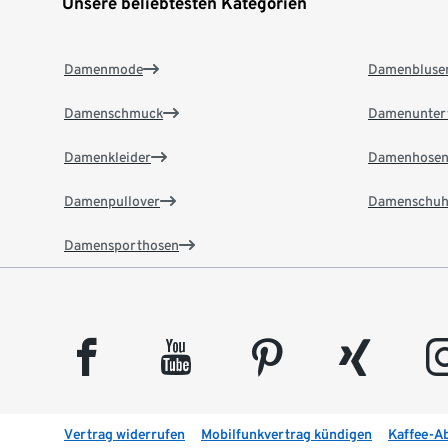
Unsere beliebtesten Kategorien
Damenmode
Damenbluse
Damenschmuck
Damenunter
Damenkleider
Damenhose
Damenpullover
Damenschuh
Damensporthosen
facebook
youtube
pinterest
xing
insta
Vertrag widerrufen
Mobilfunkvertrag kündigen
Kaffee-A