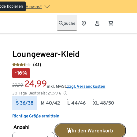
ode kopieren
Hinweis*
Suche
Loungewear-Kleid
(41)
-16%
24,99
29,99
inkl. MwSt.
zzgl. Versandkosten
30-Tage-Bestpreis:
29,99
€
S 36/38
M 40/42
L 44/46
XL 48/50
Richtige Größe ermitteln
Anzahl
In den Warenkorb