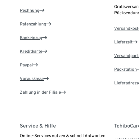
Gratisversan
Rechnung
Rücksendung
Ratenzahlung
Versandkost
Bankeinzug
Lieferzeit
Kreditkarte
Versandpart
Paypal
Packstation
Vorauskasse
Lieferadress
Zahlung in der Filiale
Service & Hilfe
TchiboCar
Online-Services nutzen & schnell Antworten