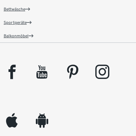
Bettwäsche
Sportgeräte
Balkonmöbel
facebook
youtube
pinterest
instagram
appleinc
android