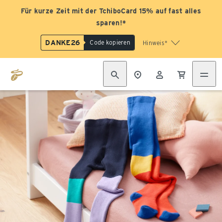
Für kurze Zeit mit der TchiboCard 15% auf fast alles
sparen!*
DANKE26
Code kopieren
Hinweis*