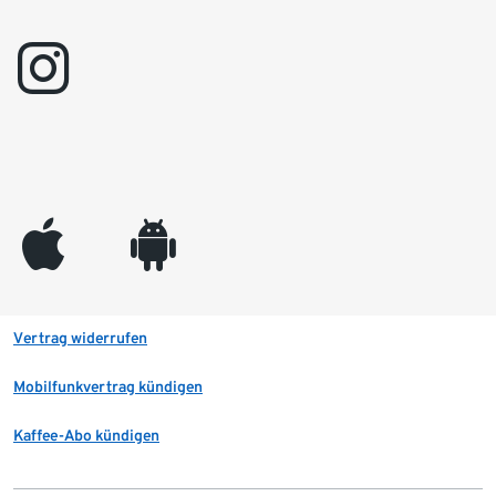
instagram
appleinc
android
Vertrag widerrufen
Mobilfunkvertrag kündigen
Kaffee-Abo kündigen