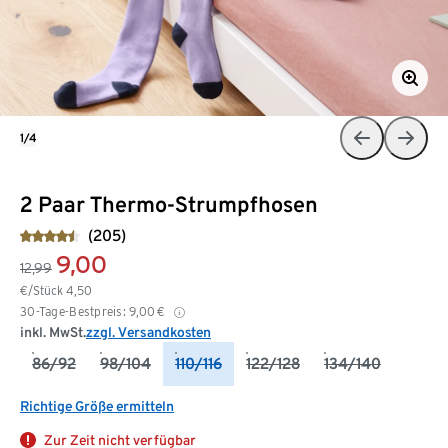
1/4
2 Paar Thermo-Strumpfhosen
(205)
9,00
12,99
€/Stück
4,50
30-Tage-Bestpreis:
9,00
€
inkl. MwSt.
zzgl. Versandkosten
86/92
98/104
110/116
122/128
134/140
Richtige Größe ermitteln
Zur Zeit nicht verfügbar