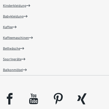
Kinderkleidung
Babykleidung
Kaffee
Kaffeemaschinen
Bettwäsche
Sportgeräte
Balkonmöbel
facebook
youtube
pinterest
xing