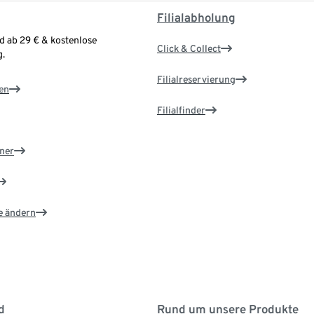
Filialabholung
d ab 29 € & kostenlose
Click & Collect
.
Filialreservierung
en
Filialfinder
ner
e ändern
d
Rund um unsere Produkte