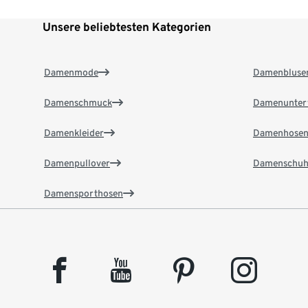
Unsere beliebtesten Kategorien
Damenmode
Damenbluse
Damenschmuck
Damenunter
Damenkleider
Damenhose
Damenpullover
Damenschuh
Damensporthosen
facebook
youtube
pinterest
instagram