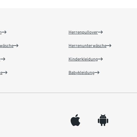
n
Herrenpullover
wäsche
Herrenunterwäsche
n
Kinderkleidung
e
Babykleidung
appleinc
android