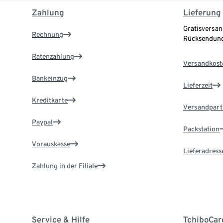
Zahlung
Lieferung
Gratisversan
Rechnung
Rücksendung
Ratenzahlung
Versandkost
Bankeinzug
Lieferzeit
Kreditkarte
Versandpart
Paypal
Packstation
Vorauskasse
Lieferadress
Zahlung in der Filiale
Service & Hilfe
TchiboCar