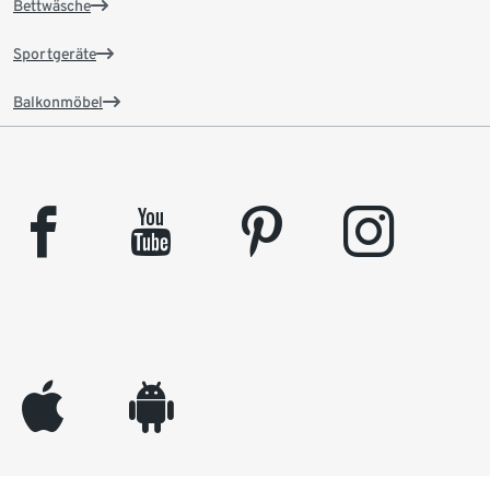
Bettwäsche
Sportgeräte
Balkonmöbel
facebook
youtube
pinterest
instagram
appleinc
android