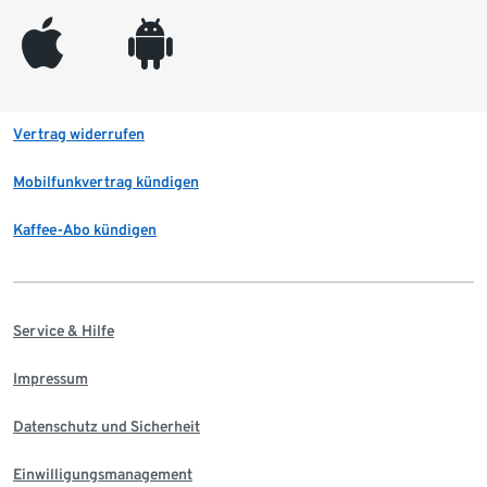
appleinc
android
Vertrag widerrufen
Mobilfunkvertrag kündigen
Kaffee-Abo kündigen
Service & Hilfe
Impressum
Datenschutz und Sicherheit
Einwilligungsmanagement