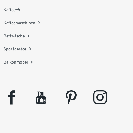
Kaffee
Kaffeemaschinen
Bettwäsche
Sportgeräte
Balkonmöbel
facebook
youtube
pinterest
instagram