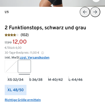
1/5
2 Funktionstops, schwarz und grau
(102)
12,00
17,99
€/Stück
6,00
30-Tage-Bestpreis:
11,00
€
inkl. MwSt.
zzgl. Versandkosten
XS 32/34
S 36/38
M 40/42
L 44/46
XL 48/50
Richtige Größe ermitteln