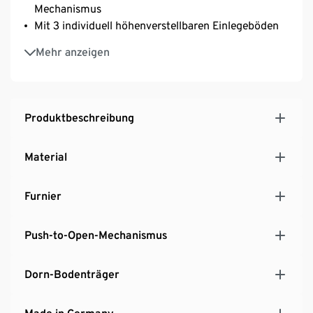
Mechanismus
Mit 3 individuell höhenverstellbaren Einlegeböden
Mit verschließbarem Kabeldurchlass im mittleren
Mehr anzeigen
Fach für eine unauffällige Kabelführung
Gestell aus pulverbeschichtetem Stahl
MADE IN GERMANY
Produktbeschreibung
Material
Furnier
Push-to-Open-Mechanismus
Dorn-Bodenträger