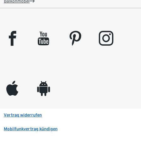
Balkonmöbel
facebook
youtube
pinterest
instagram
appleinc
android
Vertrag widerrufen
Mobilfunkvertrag kündigen