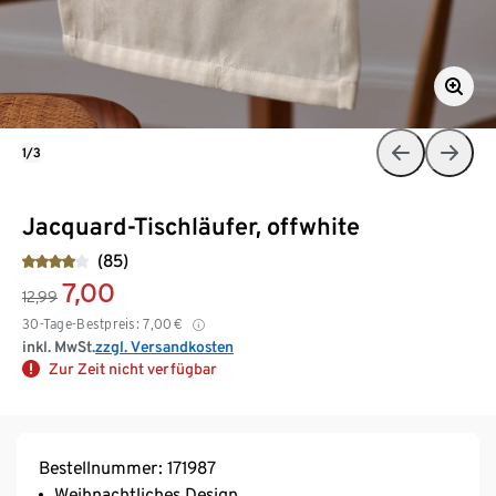
1/3
Jacquard-Tischläufer, offwhite
(85)
7,00
12,99
30-Tage-Bestpreis:
7,00
€
inkl. MwSt.
zzgl. Versandkosten
Zur Zeit nicht verfügbar
Bestellnummer: 171987
Weihnachtliches Design