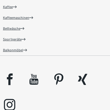
Kaffee
Kaffeemaschinen
Bettwäsche
Sportgeräte
Balkonmöbel
facebook
youtube
pinterest
xing
instagram