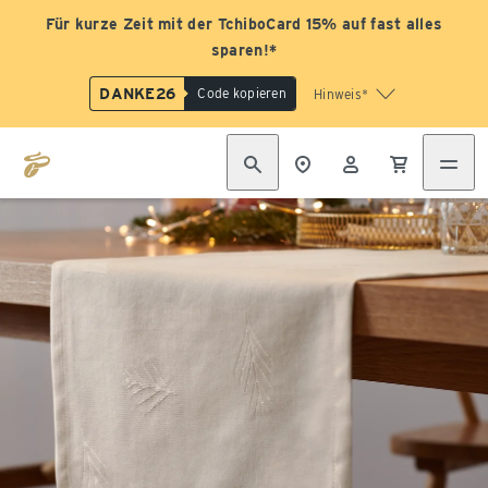
Für kurze Zeit mit der TchiboCard 15% auf fast alles
sparen!*
DANKE26
Code kopieren
Hinweis*