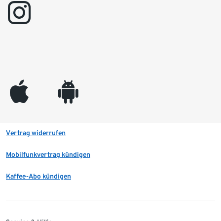
instagram
appleinc
android
Vertrag widerrufen
Mobilfunkvertrag kündigen
Kaffee-Abo kündigen