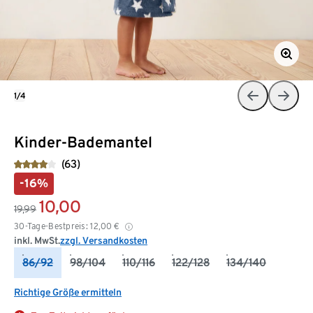
1/4
Kinder-Bademantel
(63)
-16%
10,00
19,99
30-Tage-Bestpreis:
12,00
€
inkl. MwSt.
zzgl. Versandkosten
86/92
98/104
110/116
122/128
134/140
Richtige Größe ermitteln