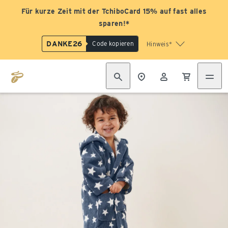
Für kurze Zeit mit der TchiboCard 15% auf fast alles
sparen!*
DANKE26
Code kopieren
Hinweis*