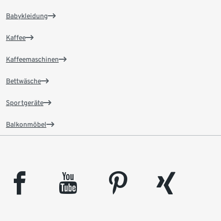
Babykleidung
Kaffee
Kaffeemaschinen
Bettwäsche
Sportgeräte
Balkonmöbel
facebook
youtube
pinterest
xing